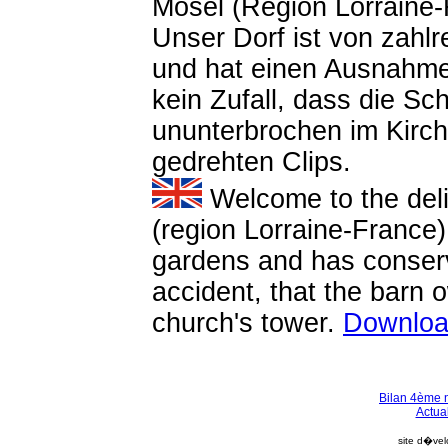
Mosel (Region Lorraine-
Unser Dorf ist von zah
und hat einen Ausnahme
kein Zufall, dass die Sch
ununterbrochen im Kirch
gedrehten Clips.
Welcome to the deli
(region Lorraine-France)
gardens and has conserve
accident, that the barn 
church's tower.
Downloa
Bilan 4ème n
Actual
site d�v