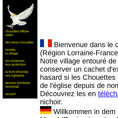
chouettes effraie
vidéo
des livres chouettes
Bienvenue dans le c
hemilly
(Région Lorraine-France
le village
Notre village entouré de
les nocturnes
leur protection
conserver un cachet d'e
la foret d'hemilly
hasard si les Chouettes 
ses habitants
dessins d'enfants
de l'église depuis de n
liens/mail
Découvrez les en
téléch
accueil
nichoir.
Willkommen in dem r